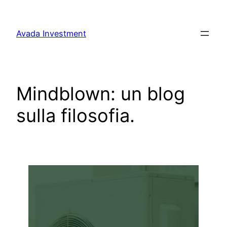
Vai
al
Avada Investment
contenuto
Mindblown: un blog
sulla filosofia.