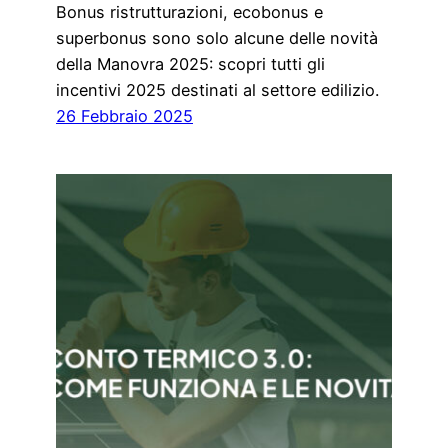
Bonus ristrutturazioni, ecobonus e
superbonus sono solo alcune delle novità
della Manovra 2025: scopri tutti gli
incentivi 2025 destinati al settore edilizio.
26 Febbraio 2025