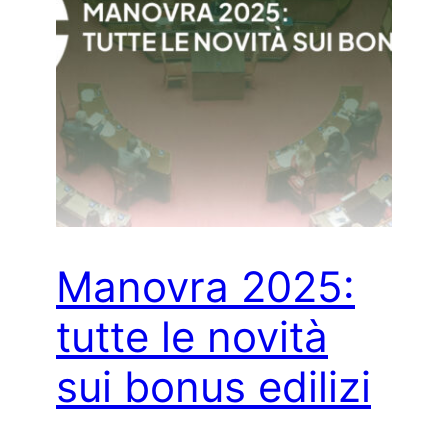
Manovra 2025:
tutte le novità
sui bonus edilizi