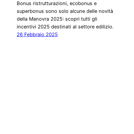
Bonus ristrutturazioni, ecobonus e
superbonus sono solo alcune delle novità
della Manovra 2025: scopri tutti gli
incentivi 2025 destinati al settore edilizio.
26 Febbraio 2025
Vuoi raccomandare
qualche libro?
Contattaci